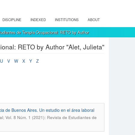
DISCIPLINE
INDEXED
INSTITUTIONS
ABOUT
tudiantes de Terapia Ocupacional: RETO by Author
onal: RETO by Author "Alet, Julieta"
U
V
W
X
Y
Z
cia de Buenos Aires. Un estudio en el área laboral
l; Vol. 8 Núm. 1 (2021): Revista de Estudiantes de