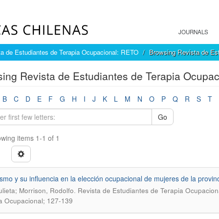
JOURNALS
ta de Estudiantes de Terapia Ocupacional: RETO
Browsing Revista de Es
ing Revista de Estudiantes de Terapia Ocupaci
B
C
D
E
F
G
H
I
J
K
L
M
N
O
P
Q
R
S
T
Go
wing items 1-1 of 1
ismo y su influencia en la elección ocupacional de mujeres de la provin
.
ulieta; Morrison, Rodolfo
Revista de Estudiantes de Terapia Ocupaciona
a Ocupacional; 127-139