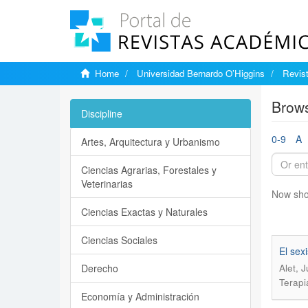
Home
Universidad Bernardo O’Higgins
Revis
Brows
Discipline
0-9
A
Artes, Arquitectura y Urbanismo
Ciencias Agrarias, Forestales y
Veterinarias
Now sho
Ciencias Exactas y Naturales
Ciencias Sociales
El sex
Derecho
Alet, J
Terapi
Economía y Administración