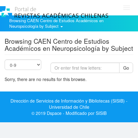
Toggl
navig
Browsing CAEN Centro de Estudios Académicos en
Neuropsicología by Subject
Browsing CAEN Centro de Estudios
Académicos en Neuropsicología by Subject
Go
Sorry, there are no results for this browse.
Dirección de Servicios de Información y Bibliotecas (SISIB) -
Universidad de Chile
© 2019 Dspace - Modificado por SISIB