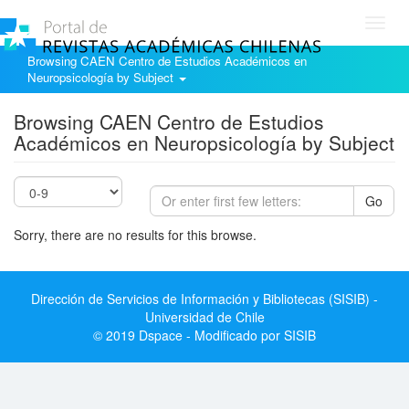
Toggl
navig
Browsing CAEN Centro de Estudios Académicos en
Neuropsicología by Subject
Browsing CAEN Centro de Estudios
Académicos en Neuropsicología by Subject
Go
Sorry, there are no results for this browse.
Dirección de Servicios de Información y Bibliotecas (SISIB) -
Universidad de Chile
© 2019 Dspace - Modificado por SISIB