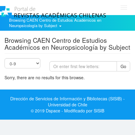
Toggl
navig
Browsing CAEN Centro de Estudios Académicos en
Neuropsicología by Subject
Browsing CAEN Centro de Estudios
Académicos en Neuropsicología by Subject
Go
Sorry, there are no results for this browse.
Dirección de Servicios de Información y Bibliotecas (SISIB) -
Universidad de Chile
© 2019 Dspace - Modificado por SISIB