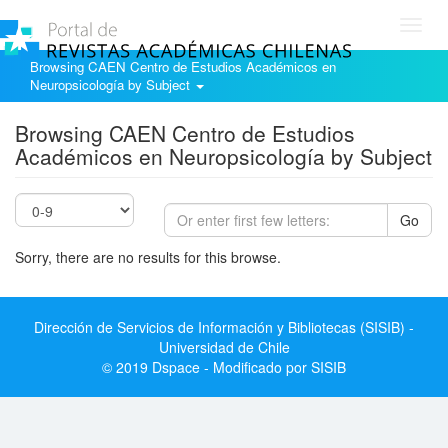
Toggl
navig
Browsing CAEN Centro de Estudios Académicos en
Neuropsicología by Subject
Browsing CAEN Centro de Estudios
Académicos en Neuropsicología by Subject
Go
Sorry, there are no results for this browse.
Dirección de Servicios de Información y Bibliotecas (SISIB) -
Universidad de Chile
© 2019 Dspace - Modificado por SISIB