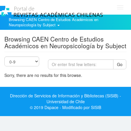
Toggl
navig
Browsing CAEN Centro de Estudios Académicos en
Neuropsicología by Subject
Browsing CAEN Centro de Estudios
Académicos en Neuropsicología by Subject
Go
Sorry, there are no results for this browse.
Dirección de Servicios de Información y Bibliotecas (SISIB) -
Universidad de Chile
© 2019 Dspace - Modificado por SISIB