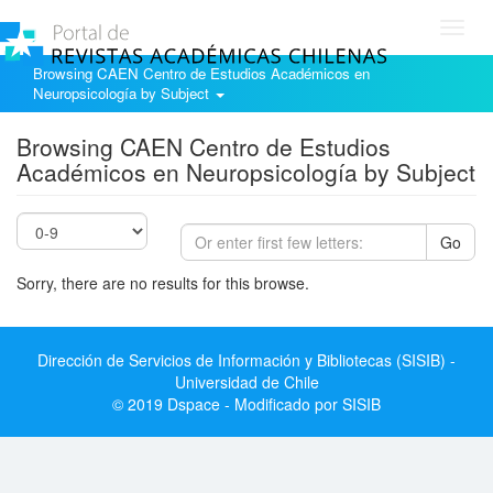
Toggl
navig
Browsing CAEN Centro de Estudios Académicos en
Neuropsicología by Subject
Browsing CAEN Centro de Estudios
Académicos en Neuropsicología by Subject
Go
Sorry, there are no results for this browse.
Dirección de Servicios de Información y Bibliotecas (SISIB) -
Universidad de Chile
© 2019 Dspace - Modificado por SISIB