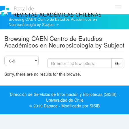
Toggl
navig
Browsing CAEN Centro de Estudios Académicos en
Neuropsicología by Subject
Browsing CAEN Centro de Estudios
Académicos en Neuropsicología by Subject
Go
Sorry, there are no results for this browse.
Dirección de Servicios de Información y Bibliotecas (SISIB) -
Universidad de Chile
© 2019 Dspace - Modificado por SISIB