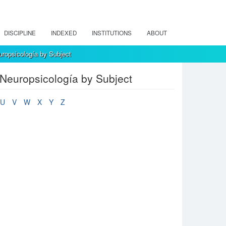
DISCIPLINE
INDEXED
INSTITUTIONS
ABOUT
opsicología by Subject
Neuropsicología by Subject
U
V
W
X
Y
Z