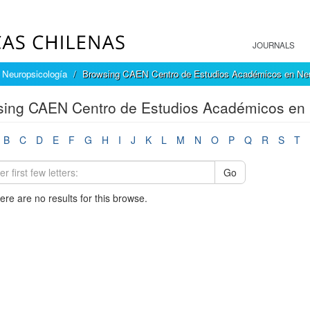
JOURNALS
Neuropsicología
Browsing CAEN Centro de Estudios Académicos en Neur
ing CAEN Centro de Estudios Académicos en 
B
C
D
E
F
G
H
I
J
K
L
M
N
O
P
Q
R
S
T
Go
here are no results for this browse.