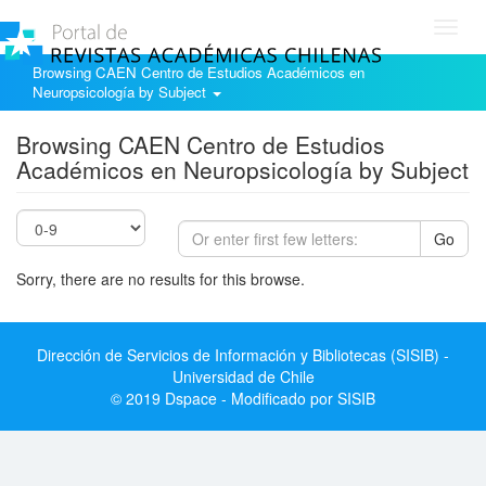
Toggl
navig
Browsing CAEN Centro de Estudios Académicos en
Neuropsicología by Subject
Browsing CAEN Centro de Estudios
Académicos en Neuropsicología by Subject
Go
Sorry, there are no results for this browse.
Dirección de Servicios de Información y Bibliotecas (SISIB) -
Universidad de Chile
© 2019 Dspace - Modificado por SISIB