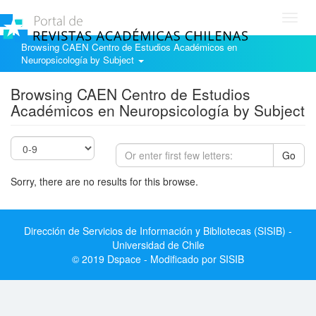
Toggl
navig
Browsing CAEN Centro de Estudios Académicos en
Neuropsicología by Subject
Browsing CAEN Centro de Estudios
Académicos en Neuropsicología by Subject
Go
Sorry, there are no results for this browse.
Dirección de Servicios de Información y Bibliotecas (SISIB) -
Universidad de Chile
© 2019 Dspace - Modificado por SISIB