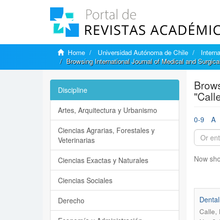
Home
Universidad Autónoma de Chile
Intern
Browsing International Journal of Medical and Surgic
Brows
Discipline
"Call
Artes, Arquitectura y Urbanismo
0-9
A
Ciencias Agrarias, Forestales y
Veterinarias
Now sho
Ciencias Exactas y Naturales
Ciencias Sociales
Dental
Derecho
Calle,