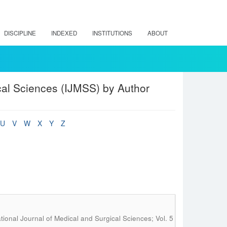
DISCIPLINE
INDEXED
INSTITUTIONS
ABOUT
cal Sciences (IJMSS) by Author
U
V
W
X
Y
Z
tional Journal of Medical and Surgical Sciences; Vol. 5