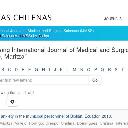
JOURNALS
ational Journal of Medical and Surgical Sciences (IJMSS)
al Sciences (IJMSS) by Author
ing International Journal of Medical and Surgi
e, Maritza"
B
C
D
E
F
G
H
I
J
K
L
M
N
O
P
Q
R
S
T
Go
wing items 1-1 of 1
 anxiety in the municipal personnnel of Biblián, Ecuador, 2018.
.
 Maritza; Vallejo, Rodrigo; Crespo, Cristina; Domínguez, Cristina
Interna