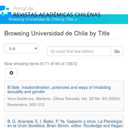
Toggl
navig
Browsing Universidad de Chile by Title
Browsing Universidad de Chile by Title
Go
Now showing items 8171-8190 of 72872
B-Side. Insubordination, potencies and ways of inhabiting
sexuality and gender
.
Vera Gutiérrez, Marlene
Última Década; Vol. 32 No. 63 (2024):
Noviembre; 300-313
B. G. Ananiew, E. I. Boiko, P. Ya. Galperin y otros. La Psicología
en la Unón Soviética. Brian Simón, editor. Routledge and Kegan