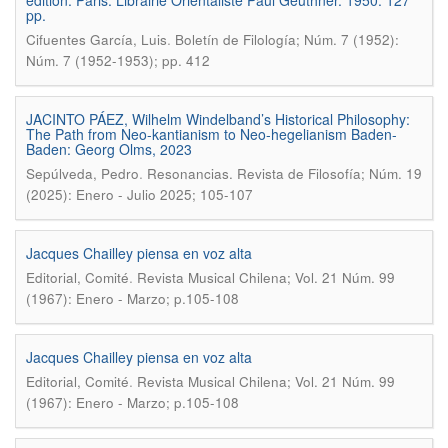
édition. Paris. Librairie Orientaliste Paul Geuthner. 1950. 127
pp.
.
Cifuentes García, Luis
Boletín de Filología; Núm. 7 (1952):
Núm. 7 (1952-1953); pp. 412
JACINTO PÁEZ, Wilhelm Windelband’s Historical Philosophy:
The Path from Neo-kantianism to Neo-hegelianism Baden-
Baden: Georg Olms, 2023
.
Sepúlveda, Pedro
Resonancias. Revista de Filosofía; Núm. 19
(2025): Enero - Julio 2025; 105-107
Jacques Chailley piensa en voz alta
.
Editorial, Comité
Revista Musical Chilena; Vol. 21 Núm. 99
(1967): Enero - Marzo; p.105-108
Jacques Chailley piensa en voz alta
.
Editorial, Comité
Revista Musical Chilena; Vol. 21 Núm. 99
(1967): Enero - Marzo; p.105-108