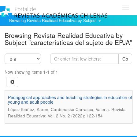
Toggl
navig
Browsing Revista Realidad Educativa by Subject
Browsing Revista Realidad Educativa by
Subject "características del sujeto de EPJA"
Go
Now showing items 1-1 of 1
Pedagogical approaches and teaching strategies in education of
young and adult people
.
López Ibáñez, Karen; Cardenasso Carrasco, Valeria
Revista
Realidad Educativa; Vol. 2 No. 2 (2022); 122-154