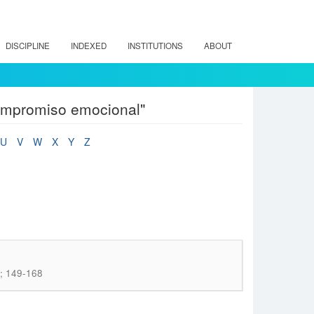
DISCIPLINE
INDEXED
INSTITUTIONS
ABOUT
compromiso emocional"
U
V
W
X
Y
Z
); 149-168