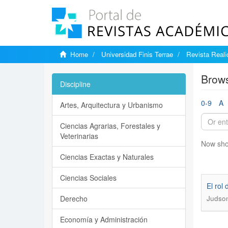
Home
Universidad Finis Terrae
Revista Reali
Brows
Discipline
0-9
A
Artes, Arquitectura y Urbanismo
Ciencias Agrarias, Forestales y
Veterinarias
Now sho
Ciencias Exactas y Naturales
Ciencias Sociales
El rol
Derecho
Judson,
Economía y Administración