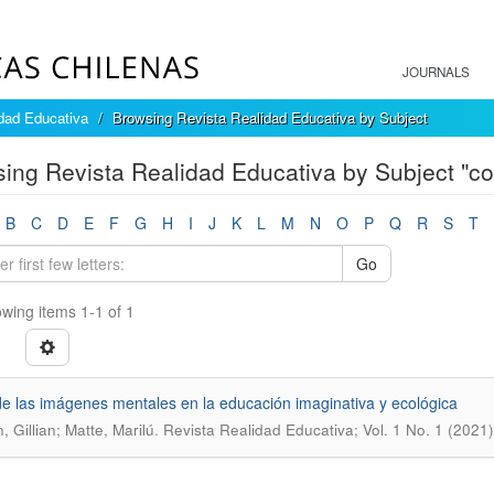
JOURNALS
dad Educativa
Browsing Revista Realidad Educativa by Subject
ing Revista Realidad Educativa by Subject "
B
C
D
E
F
G
H
I
J
K
L
M
N
O
P
Q
R
S
T
Go
wing items 1-1 of 1
 de las imágenes mentales en la educación imaginativa y ecológica
.
 Gillian; Matte, Marilú
Revista Realidad Educativa; Vol. 1 No. 1 (2021