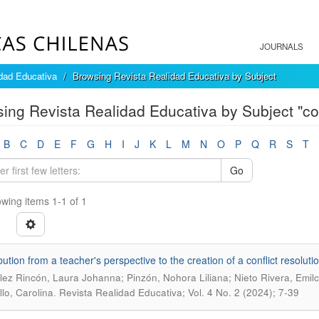
JOURNALS
dad Educativa
Browsing Revista Realidad Educativa by Subject
ing Revista Realidad Educativa by Subject "conf
B
C
D
E
F
G
H
I
J
K
L
M
N
O
P
Q
R
S
T
Go
wing items 1-1 of 1
bution from a teacher's perspective to the creation of a conflict resolut
ez Rincón, Laura Johanna; Pinzón, Nohora Liliana; Nieto Rivera, Emilc
.
llo, Carolina
Revista Realidad Educativa; Vol. 4 No. 2 (2024); 7-39