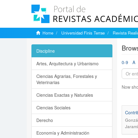
Home
Universidad Finis Terrae
Revista Reali
Brows
Discipline
0-9
A
Artes, Arquitectura y Urbanismo
Ciencias Agrarias, Forestales y
Veterinarias
Now sho
Ciencias Exactas y Naturales
Ciencias Sociales
Contri
Derecho
Gonzál
Jarami
Economía y Administración