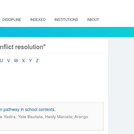
DISCIPLINE
INDEXED
INSTITUTIONS
ABOUT
lict resolution"
U
V
W
X
Y
Z
ion pathway in school contexts.
e Yadira; Yate Bautista, Heidy Marcela; Arango