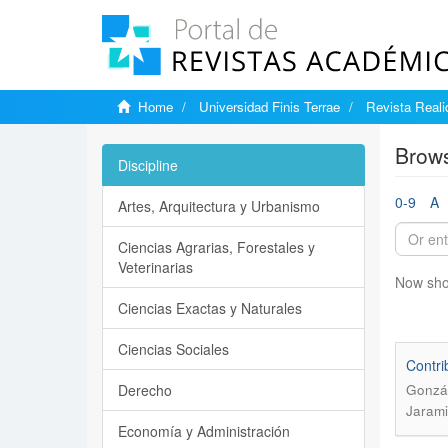
Home
Universidad Finis Terrae
Revista Reali
Brows
Discipline
0-9
A
Artes, Arquitectura y Urbanismo
Ciencias Agrarias, Forestales y
Veterinarias
Now sho
Ciencias Exactas y Naturales
Ciencias Sociales
Contri
Derecho
Gonzál
Jarami
Economía y Administración