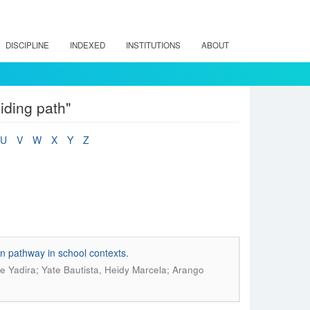
DISCIPLINE
INDEXED
INSTITUTIONS
ABOUT
iding path"
U
V
W
X
Y
Z
ion pathway in school contexts.
e Yadira; Yate Bautista, Heidy Marcela; Arango