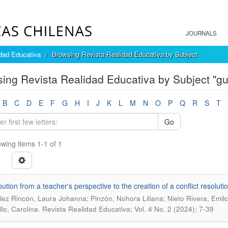
JOURNALS
dad Educativa
Browsing Revista Realidad Educativa by Subject
ing Revista Realidad Educativa by Subject "gu
B
C
D
E
F
G
H
I
J
K
L
M
N
O
P
Q
R
S
T
Go
wing items 1-1 of 1
bution from a teacher's perspective to the creation of a conflict resolut
ez Rincón, Laura Johanna; Pinzón, Nohora Liliana; Nieto Rivera, Emilc
.
llo, Carolina
Revista Realidad Educativa; Vol. 4 No. 2 (2024); 7-39