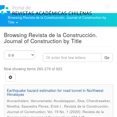
Toggl
navig
Browsing Revista de la Construcción. Journal of Construction by
Title
Browsing Revista de la Construcción.
Journal of Construction by Title
Go
Now showing items 260-279 of 923
Earthquake hazard estimation for road tunnel in Northwest
Himalayas
Arunachalam, Vanuvamalai; Avudaiappan, Siva; Chandrasekar,
.
Nivetha; Saavedra Flores, Erick I.
Revista de la Construcción.
Journal of Construction; Vol. 19 No. 1 (2020): Revista de la