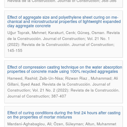
Revista de la Construcción. Journal of Construction; 368-386
Effect of aggregate size and polyethylene sheet curing on me-
chanical and microstructural properties of lightweight expanded
clay aggregate concrete
.
Uğur Toprak, Mehmet; Karakurt, Cenk; Güneş, Osman
Revista
de la Construcción. Journal of Construction; Vol. 21 No. 1
(2022): Revista de la Construcción. Journal of Construction;
145-155
Effect of compression casting technique on the water absorption
properties of concrete made using 100% recycled aggregates
Hameed, Rashid; Zaib-Un-Nisa; Rizwan Riaz , Muhammad; Ali
.
Gillani, Syed Asad
Revista de la Construcción. Journal of
Construction; Vol. 21 No. 2 (2022): Revista de la Construcción.
Journal of Construction; 387-407
Effect of curing conditions during the first 24 hours after casting
on the properties of mortar mixtures
Mardani-Aghabaglou, Ali; Özen, Süleyman; Altun, Muhammet