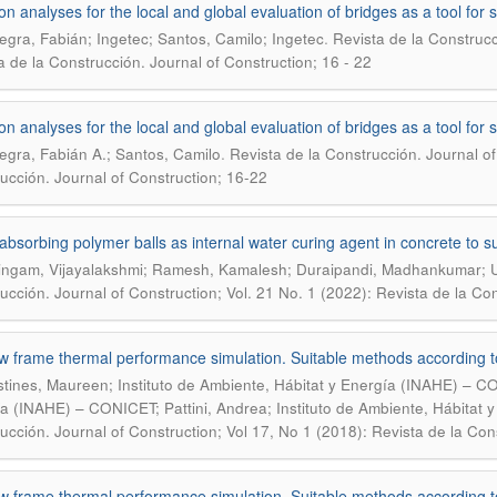
on analyses for the local and global evaluation of bridges as a tool for st
.
gra, Fabián; Ingetec; Santos, Camilo; Ingetec
Revista de la Construcc
a de la Construcción. Journal of Construction; 16 - 22
on analyses for the local and global evaluation of bridges as a tool for st
.
gra, Fabián A.; Santos, Camilo
Revista de la Construcción. Journal of
ucción. Journal of Construction; 16-22
absorbing polymer balls as internal water curing agent in concrete to s
ngam, Vijayalakshmi; Ramesh, Kamalesh; Duraipandi, Madhankumar; 
ucción. Journal of Construction; Vol. 21 No. 1 (2022): Revista de la Co
 frame thermal performance simulation. Suitable methods according t
tines, Maureen; Instituto de Ambiente, Hábitat y Energía (INAHE) – CON
a (INAHE) – CONICET; Pattini, Andrea; Instituto de Ambiente, Hábitat
ucción. Journal of Construction; Vol 17, No 1 (2018): Revista de la Con
 frame thermal performance simulation. Suitable methods according t