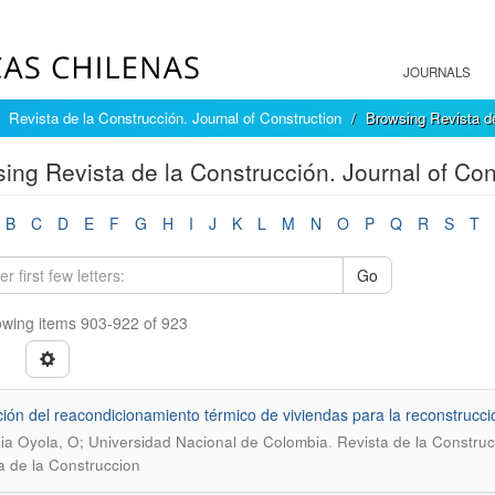
JOURNALS
Revista de la Construcción. Journal of Construction
Browsing Revista de
ing Revista de la Construcción. Journal of Cons
B
C
D
E
F
G
H
I
J
K
L
M
N
O
P
Q
R
S
T
Go
wing items 903-922 of 923
ción del reacondicionamiento térmico de viviendas para la reconstrucc
.
ia Oyola, O; Universidad Nacional de Colombia
Revista de la Construc
a de la Construccion