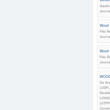
Gastin
Journa
Wood f
Filio 
Journa
Wood f
Filio 
Journa
WOOD
De Ara
(USP).
Nivald
LIGNO.
(UTFPR
Constr