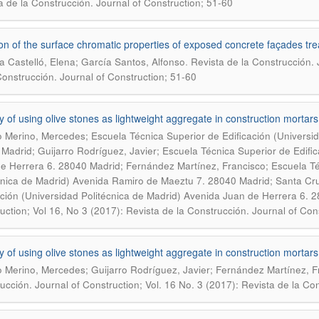
a de la Construcción. Journal of Construction; 51-60
ion of the surface chromatic properties of exposed concrete façades treat
.
a Castelló, Elena; García Santos, Alfonso
Revista de la Construcción. 
Construcción. Journal of Construction; 51-60
ity of using olive stones as lightweight aggregate in construction mortars
o Merino, Mercedes; Escuela Técnica Superior de Edificación (Universi
Madrid; Guijarro Rodríguez, Javier; Escuela Técnica Superior de Edific
e Herrera 6. 28040 Madrid; Fernández Martínez, Francisco; Escuela Téc
cnica de Madrid) Avenida Ramiro de Maeztu 7. 28040 Madrid; Santa Cru
ación (Universidad Politécnica de Madrid) Avenida Juan de Herrera 6. 
uction; Vol 16, No 3 (2017): Revista de la Construcción. Journal of Con
ity of using olive stones as lightweight aggregate in construction mortars
o Merino, Mercedes; Guijarro Rodríguez, Javier; Fernández Martínez, F
ucción. Journal of Construction; Vol. 16 No. 3 (2017): Revista de la Co