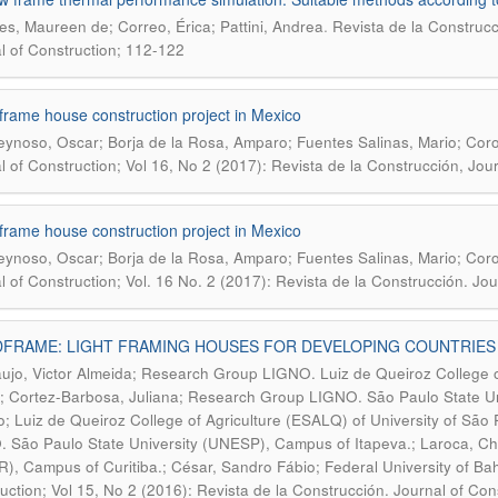
.
es, Maureen de; Correo, Érica; Pattini, Andrea
Revista de la Construcc
l of Construction; 112-122
rame house construction project in Mexico
Reynoso, Oscar; Borja de la Rosa, Amparo; Fuentes Salinas, Mario; Cor
l of Construction; Vol 16, No 2 (2017): Revista de la Construcción, Jou
rame house construction project in Mexico
Reynoso, Oscar; Borja de la Rosa, Amparo; Fuentes Salinas, Mario; Cor
l of Construction; Vol. 16 No. 2 (2017): Revista de la Construcción. Jo
FRAME: LIGHT FRAMING HOUSES FOR DEVELOPING COUNTRIES
ujo, Victor Almeida; Research Group LIGNO. Luiz de Queiroz College of
; Cortez-Barbosa, Juliana; Research Group LIGNO. São Paulo State Un
o; Luiz de Queiroz College of Agriculture (ESALQ) of University of Sã
 São Paulo State University (UNESP), Campus of Itapeva.; Laroca, Chri
), Campus of Curitiba.; César, Sandro Fábio; Federal University of Ba
uction; Vol 15, No 2 (2016): Revista de la Construcción. Journal of Con