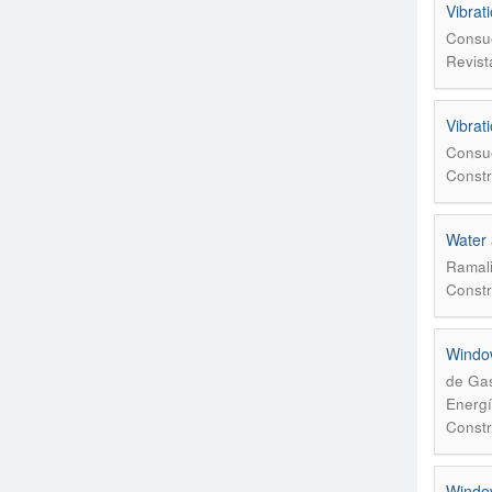
Vibrati
Consue
Revist
Vibrati
Consue
Constr
Water 
Ramali
Constr
Window
de Gas
Energí
Constr
Window