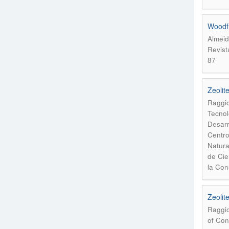
Woodfr
Almeid
Revist
87
Zeolit
Raggio
Tecnol
Desarr
Centro
Natura
de Cie
la Con
Zeolit
Raggio
of Con