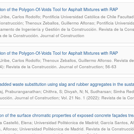
tion of the Polygon-Of-Voids Tool for Asphalt Mixtures with RAP
Uribe, Carlos Rodolfo; Pontificia Universidad Católica de Chile Facult
Construcción; Thenoux Zeballos, Guillermo Alfonso; Pontificia Universid
.
amento de Ingeniería y Gestión de la Construcción
Revista de la Cons
a de la Construcción. Journal of Construction
tion of the Polygon-Of-Voids Tool for Asphalt Mixtures with RAP
.
Uribe, Carlos Rodolfo; Thenoux Zeballos, Guillermo Alfonso
Revista de
4): Revista de la Construcción. Journal of Construction; 56-63
added waste substitution using slag and rubber aggregates in the sust
aj, Praburanganathan; Chithra, S; Divyah, N; N, Sudharsan; Simha Re
ucción. Journal of Construction; Vol. 21 No. 1 (2022): Revista de la Con
ion of the surface chromatic properties of exposed concrete façades treat
a Castelló, Elena; Universidad Politécnica de Madrid; García Santos, A
.
, Alfonso; Universidad Politécnica de Madrid
Revista de la Construcció