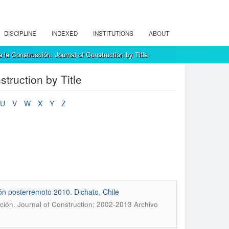
DISCIPLINE
INDEXED
INSTITUTIONS
ABOUT
 la Construcción. Journal of Construction by Title
truction by Title
U
V
W
X
Y
Z
ión posterremoto 2010. Dichato, Chile
ción. Journal of Construction; 2002-2013 Archivo