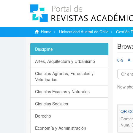
Home
Universidad Austral de Chile
Gestión T
Brows
Discipline
0-9
A
Artes, Arquitectura y Urbanismo
Ciencias Agrarias, Forestales y
Veterinarias
Now sho
Ciencias Exactas y Naturales
Ciencias Sociales
QR-C
Derecho
Gomes 
Núm. 3
Economía y Administración