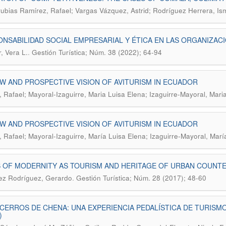
ubias Ramírez, Rafael; Vargas Vázquez, Astrid; Rodríguez Herrera, Is
NSABILIDAD SOCIAL EMPRESARIAL Y ÉTICA EN LAS ORGANIZACI
.
, Vera L.
Gestión Turística; Núm. 38 (2022); 64-94
W AND PROSPECTIVE VISION OF AVITURISM IN ECUADOR
, Rafael; Mayoral-Izaguirre, Maria Luisa Elena; Izaguirre-Mayoral, Mari
W AND PROSPECTIVE VISION OF AVITURISM IN ECUADOR
, Rafael; Mayoral-Izaguirre, María Luisa Elena; Izaguirre-Mayoral, Marí
S OF MODERNITY AS TOURISM AND HERITAGE OF URBAN COUNT
.
ez Rodríguez, Gerardo
Gestión Turística; Núm. 28 (2017); 48-60
CERROS DE CHENA: UNA EXPERIENCIA PEDALÍSTICA DE TURISM
)