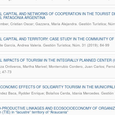
L CAPITAL AND NETWORKS OF COOPERATION IN THE TOURIST D
, PATAGONIA ARGENTINA
.
mber, Cristian Oscar; Gazzera, Maria Alejandra
Gestión Turística; Nú
L CAPITAL AND TERRITORY: CASE STUDY IN THE COMMUNITY O
.
e García, Andrea Valeria
Gestión Turística; Núm. 31 (2019); 84-99
L IMPACTS OF TOURISM IN THE INTEGRALLY PLANNED CENTER (
a Ontiveros, Martha Marivel; Monterrubio Cordero, Juan Carlos; Fern
; 47-73
CONOMIC EFFECTS OF SOLIDARITY TOURISM IN THE MUNICIPAL
.
dez Baca, Rydder Enrique; Bolaños Cerda, Idania Mercedes
Gestión 
-PRODUCTIVE LINKAGES AND ECOSOCIOECONOMY OF ORGANIZATIONS. 
 (TIE) in “lacustre” territory of “Araucania”