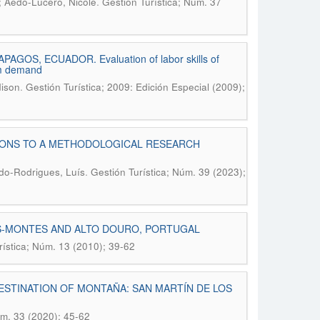
.
; Aedo-Lucero, Nicole
Gestión Turística; Núm. 37
OS, ECUADOR. Evaluation of labor skills of
ism demand
.
dison
Gestión Turística; 2009: Edición Especial (2009);
TIONS TO A METHODOLOGICAL RESEARCH
.
edo-Rodrigues, Luís
Gestión Turística; Núm. 39 (2023);
OS-MONTES AND ALTO DOURO, PORTUGAL
rística; Núm. 13 (2010); 39-62
ESTINATION OF MONTAÑA: SAN MARTÍN DE LOS
úm. 33 (2020); 45-62