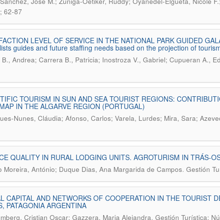
Sánchez, José M.; Zúñiga-Oetiker, Ruddy; Oyanedel-Elgueta, Nicole F.
; 62-87
FACTION LEVEL OF SERVICE IN THE NATIONAL PARK GUIDED GALAPAG
lists guides and future staffing needs based on the projection of tour
B., Andrea; Carrera B., Patricia; Inostroza V., Gabriel; Cupueran A., E
TIFIC TOURISM IN SUN AND SEA TOURIST REGIONS: CONTRIBU
AP IN THE ALGARVE REGION (PORTUGAL)
ues-Nunes, Cláudia; Afonso, Carlos; Varela, Lurdes; Mira, Sara; Azev
CE QUALITY IN RURAL LODGING UNITS. AGROTURISM IN TRÁS-
.
o Moreira, António; Duque Dias, Ana Margarida de Campos
Gestión Tu
L CAPITAL AND NETWORKS OF COOPERATION IN THE TOURIST D
, PATAGONIA ARGENTINA
.
mberg, Cristian Oscar; Gazzera, Maria Alejandra
Gestión Turística; N