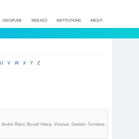
DISCIPLINE
INDEXED
INSTITUTIONS
ABOUT
U
V
W
X
Y
Z
.
ndré Riani; Boneli Vieira, Vinicius
Gestión Turística;