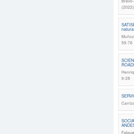
Bravo-
(2022)
SATIS
natura
Muñoz 
59-76
SCIEN
ROADM
Henriq
9-28
SERVI
Carriz
SOCIA
ANDES
Falque