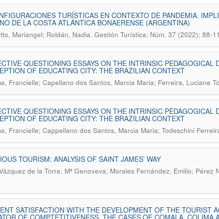
FIGURACIONES TURÍSTICAS EN CONTEXTO DE PANDEMIA. IMPLI
NO DE LA COSTA ATLÁNTICA BONAERENSE (ARGENTINA)
.
tto, Mariangel; Roldán, Nadia
Gestión Turística; Núm. 37 (2022); 88-1
CTIVE QUESTIONING ESSAYS ON THE INTRINSIC PEDAGOGICAL 
PTION OF EDUCATING CITY: THE BRAZILIAN CONTEXT
a, Francielle; Capellano dos Santos, Marcia Maria; Ferreira, Luciane T
CTIVE QUESTIONING ESSAYS ON THE INTRINSIC PEDAGOGICAL 
PTION OF EDUCATING CITY: THE BRAZILIAN CONTEXT
a, Francielle; Cappellano dos Santos, Marcia Maria; Todeschini Ferreir
IOUS TOURISM: ANALYSIS OF SAINT JAMES’ WAY
 Vázquez de la Torre, Mª Genoveva; Morales Fernández, Emilio; Pérez 
ENT SATISFACTION WITH THE DEVELOPMENT OF THE TOURIST AC
ATOR OF COMPTETITIVENESS. THE CASES OF COMALA, COLIMA 