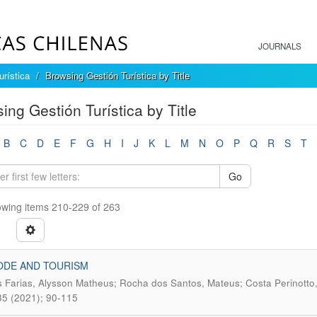
JOURNALS
urística
Browsing Gestión Turística by Title
ing Gestión Turística by Title
B
C
D
E
F
G
H
I
J
K
L
M
N
O
P
Q
R
S
T
Go
wing items 210-229 of 263
ODE AND TOURISM
Farias, Alysson Matheus; Rocha dos Santos, Mateus; Costa Perinotto, A
5 (2021); 90-115