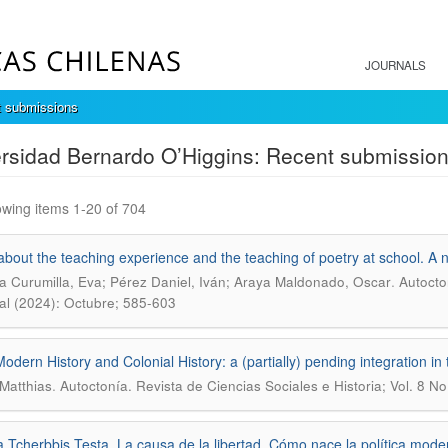
JOURNALS
 submissions
rsidad Bernardo O’Higgins: Recent submissio
wing items 1-20 of 704
about the teaching experience and the teaching of poetry at school. A 
.
a Curumilla, Eva; Pérez Daniel, Iván; Araya Maldonado, Oscar
Autocto
al (2024): Octubre; 585-603
Modern History and Colonial History: a (partially) pending integration in
.
 Matthias
Autoctonía. Revista de Ciencias Sociales e Historia; Vol. 8 N
 Tcherbbis Testa. La causa de la libertad. Cómo nace la política moder