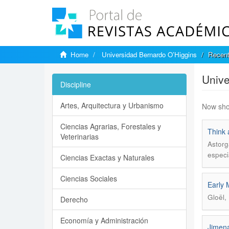
Home
Universidad Bernardo O’Higgins
Recent
Unive
Discipline
Artes, Arquitectura y Urbanismo
Now sho
Ciencias Agrarias, Forestales y
Think 
Veterinarias
Astorg
especi
Ciencias Exactas y Naturales
Ciencias Sociales
Early 
Gloël,
Derecho
Economía y Administración
Jimena