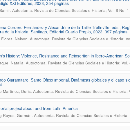
 Siglo XXI Editores, 2023, 254 páginas
.
 Samir
Autoctonía. Revista de Ciencias Sociales e Historia; Vol. 8 No. 
na Cordero Fernández y Alexandrine de la Taille-Trétinville, eds., Regis
ura de la historia, Santiago, Editorial Cuarto Propio, 2023, 397 páginas.
.
 Flores, Nelson
Autoctonía. Revista de Ciencias Sociales e Historia; V
s History: Violence, Resistance and Reinsertion in Ibero-American So
.
aque, Natalia
Autoctonía. Revista de Ciencias Sociales e Historia; Vol.
do Ciaramitaro, Santo Oficio imperial. Dinámicas globales y el caso s
as
.
 Martínez, Doris
Autoctonía. Revista de Ciencias Sociales e Historia; 
torial project about and from Latin America
.
g Reyes, Germán
Autoctonía. Revista de Ciencias Sociales e Historia; V