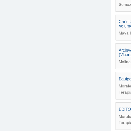
Somoz
Christ
Volume
Maya R
Archiv
(Vicer
Molina
Equipo
Morale
Terapi
EDITO
Morale
Terapi