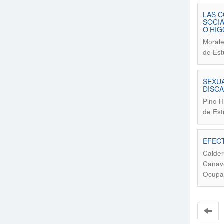
LAS C
SOCIA
O’HIG
Morale
de Est
SEXUA
DISCA
Pino H
de Est
EFECT
Calder
Canave
Ocupac