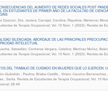
ONSECUENCIAS DEL AUMENTO DE REDES SOCIALES POST PANDEM
L EN ESTUDIANTES DE PRIMER AÑO DE LA FACULTAD DE CIENCI
GINS
s Oyarzún, Dra. Javiera; Carvajal, Carolina; Riquelme, Marlenne; Mons
udiantes de Terapia Ocupacional; Vol. 10 Núm. 1 (2023): Revista de E
LIDAD SILENCIADA: ABORDAJE DE LAS PRINCIPALES PREOCUP
PACIDAD INTELECTUAL
ueche, Sebastián; Contreras Vergara, Catalina; Martínez Muñoz, Belén
udiantes de Terapia Ocupacional; Vol. 10 Núm. 1 (2023): Revista de E
OS DEL TRABAJO DE CUIDADO EN MUJERES QUE LO EJERCEN: U
ón-Quilodrán , Paulina; Brieba-Castillo , Viriam; Cancino-Barrenechea , 
.
s , Sarita
Revista de Estudiantes de Terapia Ocupacional; Vol. 10 Núm
ional; 28-49