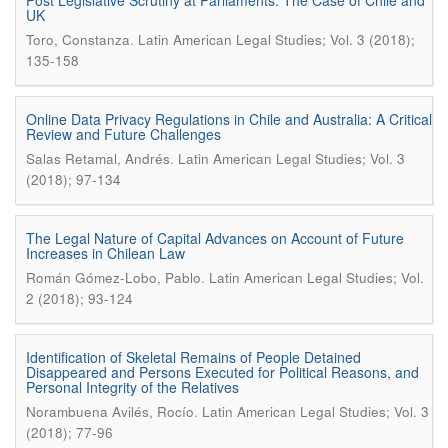
Post Legislative Scrutiny at Parliaments: The Case of Chile and
UK
.
Toro, Constanza
Latin American Legal Studies; Vol. 3 (2018);
135-158
Online Data Privacy Regulations in Chile and Australia: A Critical
Review and Future Challenges
.
Salas Retamal, Andrés
Latin American Legal Studies; Vol. 3
(2018); 97-134
The Legal Nature of Capital Advances on Account of Future
Increases in Chilean Law
.
Román Gómez-Lobo, Pablo
Latin American Legal Studies; Vol.
2 (2018); 93-124
Identification of Skeletal Remains of People Detained
Disappeared and Persons Executed for Political Reasons, and
Personal Integrity of the Relatives
.
Norambuena Avilés, Rocío
Latin American Legal Studies; Vol. 3
(2018); 77-96