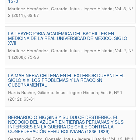
1570
.
Martínez Hernández, Gerardo
Intus - legere Historia; Vol. 5, Nº
2 (2011); 69-87
LA TRAYECTORIA ACADÉMICA DEL BACHILLER EN
MEDICINA DE LA REAL UNIVERSIDAD DE MÉXICO. SIGLO
XVII
.
Martínez Hernández, Gerardo
Intus - legere Historia; Vol. 2, Nº
1 (2008); 75-96
LA MARINERíA CHILENA EN EL EXTERIOR DURANTE EL
SIGLO XIX: LOS PROBLEMAS Y LA REACCIóN
GUBERNAMENTAL
.
Harris Bucher, Gilberto
Intus - legere Historia; Vol. 6, Nº 1
(2012); 63-81
BERNARDO O´HIGGINS Y SU DULCE DESTIERRO. EL
NEGOCIO DEL AZÚCAR EN TIERRAS PERUANAS Y SUS
INTERESES EN LA GUERRA DE CHILE CONTRA LA
CONFEDERACIÓN PERÚ-BOLIVIANA (1836-1839)
.
Serrano del Pozo, Gonzalo
Intus - legere Historia; Vol. 12, Nº 1