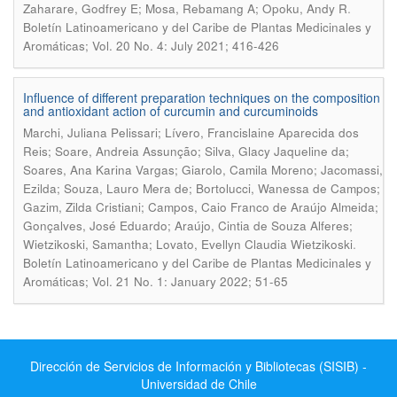
.
Zaharare, Godfrey E; Mosa, Rebamang A; Opoku, Andy R
Boletín Latinoamericano y del Caribe de Plantas Medicinales y
Aromáticas; Vol. 20 No. 4: July 2021; 416-426
Influence of different preparation techniques on the composition
and antioxidant action of curcumin and curcuminoids
Marchi, Juliana Pelissari; Lívero, Francislaine Aparecida dos
Reis; Soare, Andreia Assunção; Silva, Glacy Jaqueline da;
Soares, Ana Karina Vargas; Giarolo, Camila Moreno; Jacomassi,
Ezilda; Souza, Lauro Mera de; Bortolucci, Wanessa de Campos;
Gazim, Zilda Cristiani; Campos, Caio Franco de Araújo Almeida;
Gonçalves, José Eduardo; Araújo, Cintia de Souza Alferes;
.
Wietzikoski, Samantha; Lovato, Evellyn Claudia Wietzikoski
Boletín Latinoamericano y del Caribe de Plantas Medicinales y
Aromáticas; Vol. 21 No. 1: January 2022; 51-65
Dirección de Servicios de Información y Bibliotecas (SISIB) -
Universidad de Chile