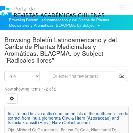
Toggl
navig
Browsing Boletín Latinoamericano y del Caribe de Plantas
Medicinales y Aromáticas. BLACPMA. by Subject
Browsing Boletín Latinoamericano y del
Caribe de Plantas Medicinales y
Aromáticas. BLACPMA. by Subject
"Radicales libres"
Go
Now showing items 1-2 of 2
In vitro and in vivo antioxidant potentials of the methanolic crude
extract from Inula glomerata Oliv. & Hiern (Asteraceae) and
Salacia kraussii (Harv.) Harv (Celastraceae)
Ojo, Michael C; Osunsanmi, Foluso O; Cele, Nkosinathi D;