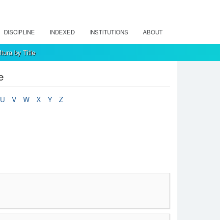
DISCIPLINE
INDEXED
INSTITUTIONS
ABOUT
tura by Title
e
U
V
W
X
Y
Z