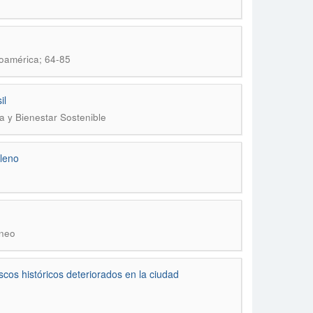
noamérica; 64-85
il
a y Bienestar Sostenible
leno
áneo
scos históricos deteriorados en la ciudad