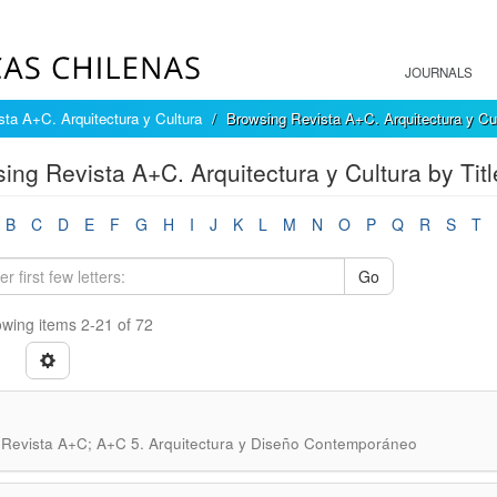
JOURNALS
sta A+C. Arquitectura y Cultura
Browsing Revista A+C. Arquitectura y Cul
ing Revista A+C. Arquitectura y Cultura by Titl
B
C
D
E
F
G
H
I
J
K
L
M
N
O
P
Q
R
S
T
Go
wing items 2-21 of 72
.
Revista A+C; A+C 5. Arquitectura y Diseño Contemporáneo