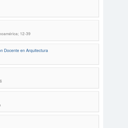
inoamérica; 12-39
ón Docente en Arquitectura
6
a