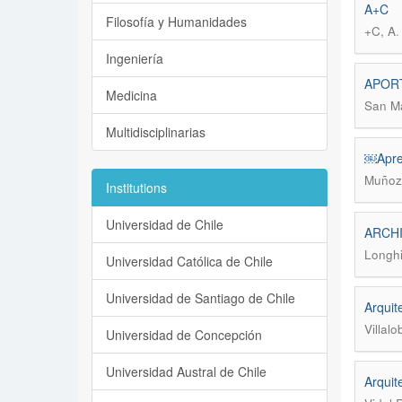
A+C
Filosofía y Humanidades
+C, A
Ingeniería
APOR
Medicina
San Ma
Multidisciplinarias
￼Apren
Muñoz,
Institutions
Universidad de Chile
ARCHI
Longhi
Universidad Católica de Chile
Universidad de Santiago de Chile
Arquit
Villal
Universidad de Concepción
Universidad Austral de Chile
Arquit