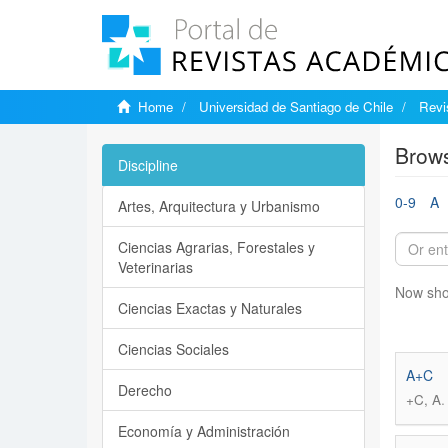
Home
Universidad de Santiago de Chile
Revi
Brows
Discipline
0-9
A
Artes, Arquitectura y Urbanismo
Ciencias Agrarias, Forestales y
Veterinarias
Now sho
Ciencias Exactas y Naturales
Ciencias Sociales
A+C
Derecho
+C, A
Economía y Administración