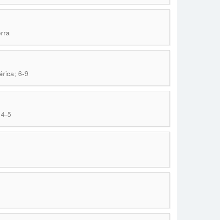
erra
rica; 6-9
 4-5