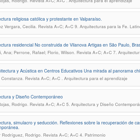
.
Rojas, Rodrigo
Revista A+C; A+C . Arquitectura para el aprendizaje
ectura religiosa católica y protestante en Valparaíso.
.
z Vergara, Cecilia
Revista A+C; A+C 9. Arquitecturas para la Fe. Lati
ectura residencial No construida de Vilanova Artigas en São Paulo, Bras
.
i, Ana; Perrone, Rafael; Florio, Wilson
Revista A+C; A+C 7. Arquitectur
tectura y Acústica en Centros Educativos Una mirada al panorama chi
.
, Constanza
Revista A+C; A+C . Arquitectura para el aprendizaje
ectura y Diseño Contemporáneo
.
Rojas, Rodrigo
Revista A+C; A+C 5. Arquitectura y Diseño Contempor
ectura, simulacro y seducción. Reflexiones sobre la recuperación de ca
mporánea.
.
r Rodríguez, Rodrigo
Revista A+C; A+C 4. Patrimonio