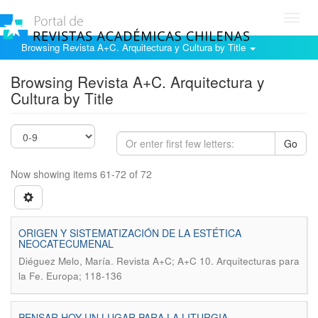
Toggl
navig
Browsing Revista A+C. Arquitectura y Cultura by Title
Browsing Revista A+C. Arquitectura y
Cultura by Title
Go
Now showing items 61-72 of 72
ORIGEN Y SISTEMATIZACIÓN DE LA ESTÉTICA
NEOCATECUMENAL
.
Diéguez Melo, María
Revista A+C; A+C 10. Arquitecturas para
la Fe. Europa; 118-136
PENSAR HOY UN LUGAR PARA LA LITURGIA