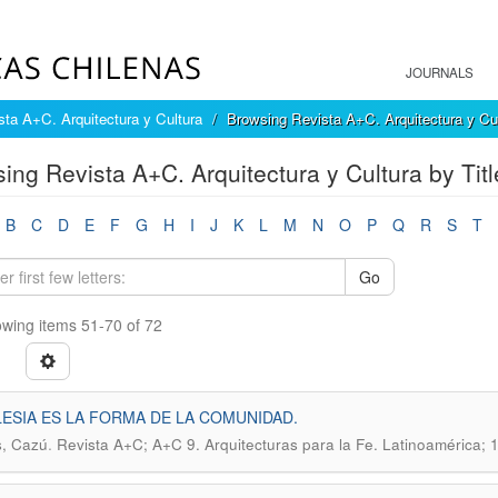
JOURNALS
sta A+C. Arquitectura y Cultura
Browsing Revista A+C. Arquitectura y Cul
ing Revista A+C. Arquitectura y Cultura by Titl
B
C
D
E
F
G
H
I
J
K
L
M
N
O
P
Q
R
S
T
Go
wing items 51-70 of 72
LESIA ES LA FORMA DE LA COMUNIDAD.
.
, Cazú
Revista A+C; A+C 9. Arquitecturas para la Fe. Latinoamérica; 