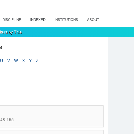
DISCIPLINE
INDEXED
INSTITUTIONS
ABOUT
tura by Title
e
U
V
W
X
Y
Z
148-155