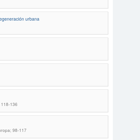
 regeneración urbana
; 118-136
uropa; 98-117