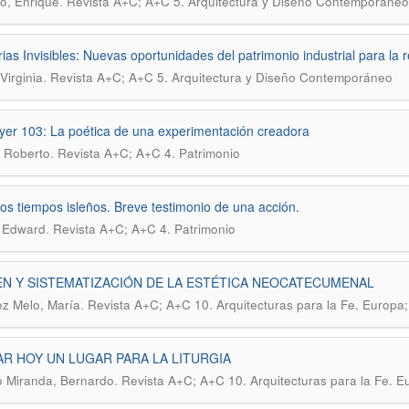
.
o, Enrique
Revista A+C; A+C 5. Arquitectura y Diseño Contemporáneo
as Invisibles: Nuevas oportunidades del patrimonio industrial para la
.
Virginia
Revista A+C; A+C 5. Arquitectura y Diseño Contemporáneo
er 103: La poética de una experimentación creadora
.
 Roberto
Revista A+C; A+C 4. Patrimonio
os tiempos isleños. Breve testimonio de una acción.
.
 Edward
Revista A+C; A+C 4. Patrimonio
N Y SISTEMATIZACIÓN DE LA ESTÉTICA NEOCATECUMENAL
.
z Melo, María
Revista A+C; A+C 10. Arquitecturas para la Fe. Europa
R HOY UN LUGAR PARA LA LITURGIA
.
o Miranda, Bernardo
Revista A+C; A+C 10. Arquitecturas para la Fe. E