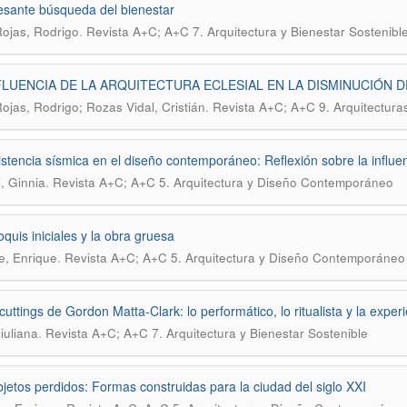
esante búsqueda del bienestar
.
Rojas, Rodrigo
Revista A+C; A+C 7. Arquitectura y Bienestar Sostenibl
FLUENCIA DE LA ARQUITECTURA ECLESIAL EN LA DISMINUCIÓN D
.
Rojas, Rodrigo; Rozas Vidal, Cristián
Revista A+C; A+C 9. Arquitecturas
istencia sísmica en el diseño contemporáneo: Reflexión sobre la influen
.
, Ginnia
Revista A+C; A+C 5. Arquitectura y Diseño Contemporáneo
oquis iniciales y la obra gruesa
.
, Enrique
Revista A+C; A+C 5. Arquitectura y Diseño Contemporáneo
uttings de Gordon Matta-Clark: lo performático, lo ritualista y la experi
.
iuliana
Revista A+C; A+C 7. Arquitectura y Bienestar Sostenible
jetos perdidos: Formas construidas para la ciudad del siglo XXI