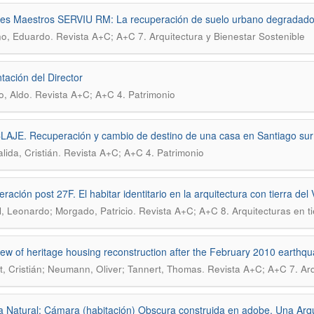
s Maestros SERVIU RM: La recuperación de suelo urbano degradado 
.
no, Eduardo
Revista A+C; A+C 7. Arquitectura y Bienestar Sostenible
tación del Director
.
o, Aldo
Revista A+C; A+C 4. Patrimonio
AJE. Recuperación y cambio de destino de una casa en Santiago sur
.
lida, Cristián
Revista A+C; A+C 4. Patrimonio
ación post 27F. El habitar identitario en la arquitectura con tierra del V
.
, Leonardo; Morgado, Patricio
Revista A+C; A+C 8. Arquitecturas en ti
w of heritage housing reconstruction after the February 2010 earthqua
.
t, Cristián; Neumann, Oliver; Tannert, Thomas
Revista A+C; A+C 7. Arq
a Natural: Cámara (habitación) Obscura construida en adobe. Una Arqui