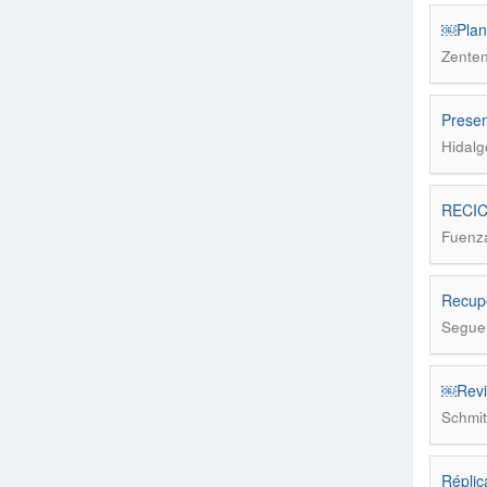
￼Plane
Zente
Presen
Hidalg
RECICL
Fuenza
Recuper
Seguel
￼Revie
Schmit
Réplic