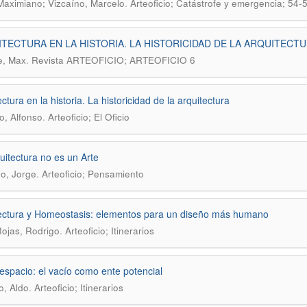
.
 Maximiano; Vizcaíno, Marcelo
Arteoficio; Catástrofe y emergencia; 54-
TECTURA EN LA HISTORIA. LA HISTORICIDAD DE LA ARQUITECT
.
e, Max
Revista ARTEOFICIO; ARTEOFICIO 6
ctura en la historia. La historicidad de la arquitectura
.
, Alfonso
Arteoficio; El Oficio
uitectura no es un Arte
.
o, Jorge
Arteoficio; Pensamiento
ectura y Homeostasis: elementos para un diseño más humano
.
Rojas, Rodrigo
Arteoficio; Itinerarios
 espacio: el vacío como ente potencial
.
o, Aldo
Arteoficio; Itinerarios