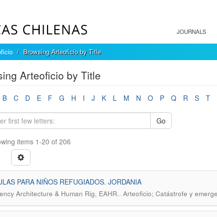
JOURNALS
ficio
Browsing Arteoficio by Title
ing Arteoficio by Title
B
C
D
E
F
G
H
I
J
K
L
M
N
O
P
Q
R
S
T
Go
wing items 1-20 of 206
ULAS PARA NIÑOS REFUGIADOS. JORDANIA
.
ncy Architecture & Human Rig, EAHR.
Arteoficio; Catástrofe y emerg