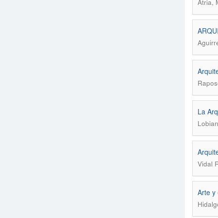
Atria,
ARQUI
Aguirr
Arquite
Raposo
La Arq
Lobian
Arquit
Vidal 
Arte y
Hidalg