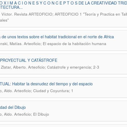
 O X I M A C I O N E S Y C O N C E P T O S DE LA CREATIVIDAD 
TECTURA...
.
 Víctor
Revista ARTEOFICIO; ARTEOFICIO 1 "Teoría y Practica en Talle
ales"
 de unos textos sobre el habitat tradicional en el norte de Africa
.
nski, Matías
Arteoficio; El espacio de la habitación humana
 PROYECTUAL Y CATÁSTROFE
.
Zlatar, Alberto
Arteoficio; Catástrofe y emergencia; 2-3
UAL: Habitar la desnudez del tiempo y del espacio
.
o, Aldo
Arteoficio; Ciudad y Coyuntura; 1
idad del Dibujo
.
o, Aldo
Arteoficio; El Dibujo