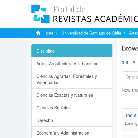
Home
Universidad de Santiago de Chile
Arteo
Brows
Discipline
0-9
A
Artes, Arquitectura y Urbanismo
Ciencias Agrarias, Forestales y
Veterinarias
Now sho
Ciencias Exactas y Naturales
Ciencias Sociales
100 A
Derecho
Emerge
Economía y Administración