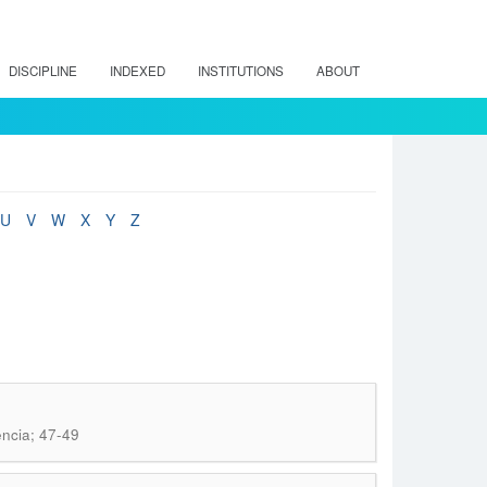
DISCIPLINE
INDEXED
INSTITUTIONS
ABOUT
U
V
W
X
Y
Z
encia; 47-49