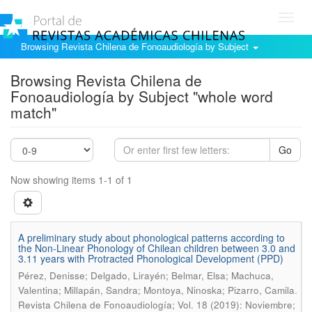
Toggl
navig
Browsing Revista Chilena de Fonoaudiología by Subject
Browsing Revista Chilena de
Fonoaudiología by Subject "whole word
match"
Go
Now showing items 1-1 of 1
A preliminary study about phonological patterns according to
the Non-Linear Phonology of Chilean children between 3.0 and
3.11 years with Protracted Phonological Development (PPD)
Pérez, Denisse; Delgado, Lirayén; Belmar, Elsa; Machuca,
.
Valentina; Millapán, Sandra; Montoya, Ninoska; Pizarro, Camila
Revista Chilena de Fonoaudiología; Vol. 18 (2019): Noviembre;