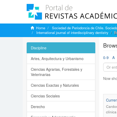
Home
Sociedad de Periodoncia de Chile. Sociedad
International journal of interdisciplinary dentistry
B
Brows
Discipline
0-9
A
Artes, Arquitectura y Urbanismo
Ciencias Agrarias, Forestales y
Veterinarias
Now sho
Ciencias Exactas y Naturales
Ciencias Sociales
Curren
Derecho
Cardos
clínic