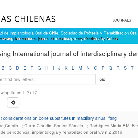
JOURNALS
 de Implantología Oral de Chile. Sociedad de Prótesis y Rehabilitación Oral
rowsing International journal of interdisciplinary dentistry by Author
ing International journal of interdisciplinary d
B
C
D
E
F
G
H
I
J
K
L
M
N
O
P
Q
R
S
T
Go
wing items 1-2 of 2
t considerations on bone substitutes in maxillary sinus lifting
o,Camila L; Curra,Cláudia; Santos,Pâmela L; Rodrigues,Maria F.M; Fer
a de periodoncia, implantología y rehabilitación oral v.9 n.2 2016