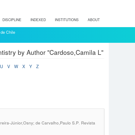
DISCIPLINE
INDEXED
INSTITUTIONS
ABOUT
 de Chile
entistry by Author "Cardoso,Camila L"
U
V
W
X
Y
Z
.
reira-Júnior,Osny; de Carvalho,Paulo S.P
Revista