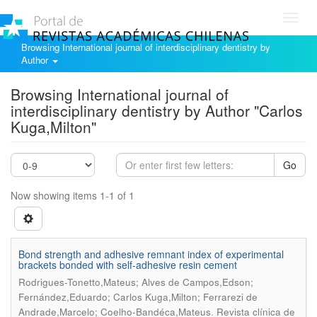
Toggl
navig
Browsing International journal of interdisciplinary dentistry by
Author
Browsing International journal of
interdisciplinary dentistry by Author "Carlos
Kuga,Milton"
Go
Now showing items 1-1 of 1
Bond strength and adhesive remnant index of experimental
brackets bonded with self-adhesive resin cement
Rodrigues-Tonetto,Mateus; Alves de Campos,Edson;
Fernández,Eduardo; Carlos Kuga,Milton; Ferrarezi de
.
Andrade,Marcelo; Coelho-Bandéca,Mateus
Revista clínica de