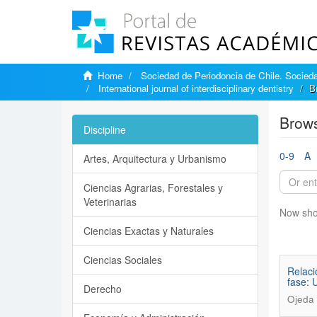
Home
Sociedad de Periodoncia de Chile. Sociedad
International journal of interdisciplinary dentistry
B
Brows
Discipline
0-9
A
Artes, Arquitectura y Urbanismo
Ciencias Agrarias, Forestales y
Veterinarias
Now sho
Ciencias Exactas y Naturales
Ciencias Sociales
Relaci
fase: 
Derecho
Ojeda 