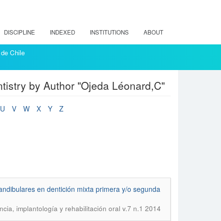
DISCIPLINE
INDEXED
INSTITUTIONS
ABOUT
 de Chile
entistry by Author "Ojeda Léonard,C"
U
V
W
X
Y
Z
andibulares en dentición mixta primera y/o segunda
ncia, implantología y rehabilitación oral v.7 n.1 2014