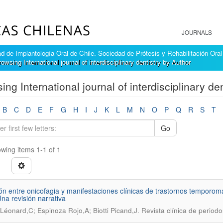
JOURNALS
 de Implantología Oral de Chile. Sociedad de Prótesis y Rehabilitación Oral
rowsing International journal of interdisciplinary dentistry by Author
ing International journal of interdisciplinary d
B
C
D
E
F
G
H
I
J
K
L
M
N
O
P
Q
R
S
T
Go
wing items 1-1 of 1
ón entre onicofagia y manifestaciones clínicas de trastornos temporom
Una revisión narrativa
.
Léonard,C; Espinoza Rojo,A; Biotti Picand,J
Revista clínica de periodo