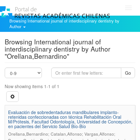
Toggl
navig
Browsing International journal of interdisciplinary dentistry by
Author
Browsing International journal of
interdisciplinary dentistry by Author
"Orellana,Bernardino"
Go
Now showing items 1-1 of 1
Evaluación de sobredentaduras mandibulares implanto-
retenidas confeccionadas con técnica Rehabilitación Oral
M/Prótesis, Facultad Odontología, Universidad de Concepción,
en pacientes del Servicio Salud Bío-Bío
Orellana,Bernardino; Catalan,Alfonso; Vargas,Alfonso;