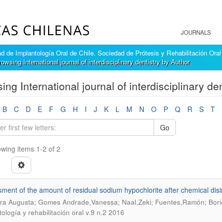
JOURNALS
 de Implantología Oral de Chile. Sociedad de Prótesis y Rehabilitación Oral
rowsing International journal of interdisciplinary dentistry by Author
ing International journal of interdisciplinary de
B
C
D
E
F
G
H
I
J
K
L
M
N
O
P
Q
R
S
T
Go
wing items 1-2 of 2
ment of the amount of residual sodium hypochlorite after chemical disi
ara Augusta; Gomes Andrade,Vanessa; Naal,Zeki; Fuentes,Ramón; Bor
tología y rehabilitación oral v.9 n.2 2016