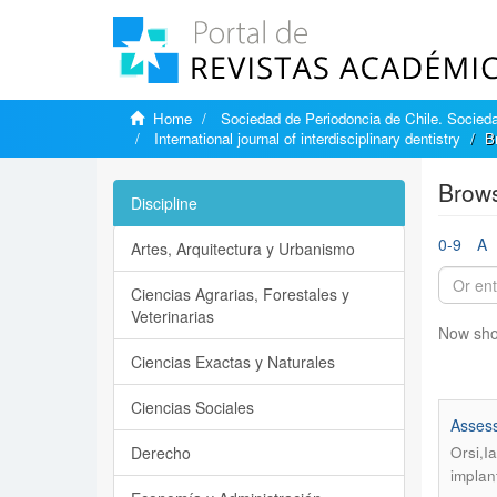
Home
Sociedad de Periodoncia de Chile. Sociedad
International journal of interdisciplinary dentistry
B
Brows
Discipline
0-9
A
Artes, Arquitectura y Urbanismo
Ciencias Agrarias, Forestales y
Veterinarias
Now sho
Ciencias Exactas y Naturales
Ciencias Sociales
Assess
Derecho
Orsi,I
implan