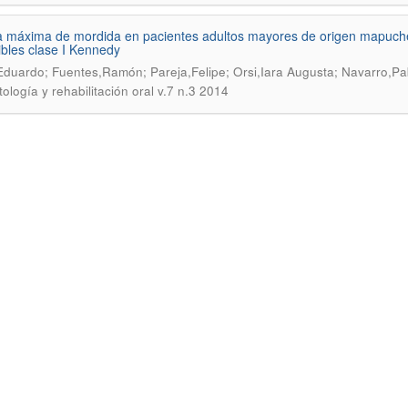
 máxima de mordida en pacientes adultos mayores de origen mapuche
bles clase I Kennedy
Eduardo; Fuentes,Ramón; Pareja,Felipe; Orsi,Iara Augusta; Navarro,Pab
tología y rehabilitación oral v.7 n.3 2014