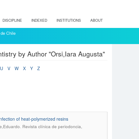
DISCIPLINE
INDEXED
INSTITUTIONS
ABOUT
 de Chile
ntistry by Author "Orsi,Iara Augusta"
U
V
W
X
Y
Z
nfection of heat-polymerized resins
.
ie,Eduardo
Revista clínica de periodoncia,