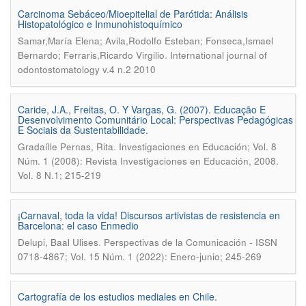
Carcinoma Sebáceo/Mioepitelial de Parótida: Análisis
Histopatológico e Inmunohistoquímico
Samar,María Elena; Avila,Rodolfo Esteban; Fonseca,Ismael
.
Bernardo; Ferraris,Ricardo Virgilio
International journal of
odontostomatology v.4 n.2 2010
Caride, J.A., Freitas, O. Y Vargas, G. (2007). Educação E
Desenvolvimento Comunitário Local: Perspectivas Pedagógicas
E Sociais da Sustentabilidade.
.
Gradaílle Pernas, Rita
Investigaciones en Educación; Vol. 8
Núm. 1 (2008): Revista Investigaciones en Educación, 2008.
Vol. 8 N.1; 215-219
¡Carnaval, toda la vida! Discursos artivistas de resistencia en
Barcelona: el caso Enmedio
.
Delupi, Baal Ulises
Perspectivas de la Comunicación - ISSN
0718-4867; Vol. 15 Núm. 1 (2022): Enero-junio; 245-269
Cartografía de los estudios mediales en Chile.