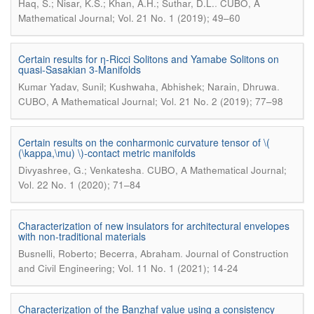
.
Haq, S.; Nisar, K.S.; Khan, A.H.; Suthar, D.L.
CUBO, A
Mathematical Journal; Vol. 21 No. 1 (2019); 49–60
Certain results for η-Ricci Solitons and Yamabe Solitons on
quasi-Sasakian 3-Manifolds
.
Kumar Yadav, Sunil; Kushwaha, Abhishek; Narain, Dhruwa
CUBO, A Mathematical Journal; Vol. 21 No. 2 (2019); 77–98
Certain results on the conharmonic curvature tensor of \(
(\kappa,\mu) \)-contact metric manifolds
.
Divyashree, G.; Venkatesha
CUBO, A Mathematical Journal;
Vol. 22 No. 1 (2020); 71–84
Characterization of new insulators for architectural envelopes
with non-traditional materials
.
Busnelli, Roberto; Becerra, Abraham
Journal of Construction
and Civil Engineering; Vol. 11 No. 1 (2021); 14-24
Characterization of the Banzhaf value using a consistency