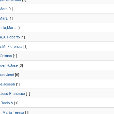
,Mara
[1]
,Mará
[1]
ella,Marta
[1]
a,J. Roberto
[1]
a,M. Florencia
[1]
,Cristina
[1]
uer R,José
[3]
uer,José
[5]
é,Joseph
[1]
,José Francisco
[1]
,Rocío V
[1]
n,María Teresa
[1]