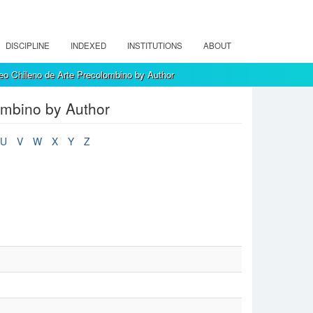
DISCIPLINE
INDEXED
INSTITUTIONS
ABOUT
eo Chileno de Arte Precolombino by Author
ombino by Author
U
V
W
X
Y
Z