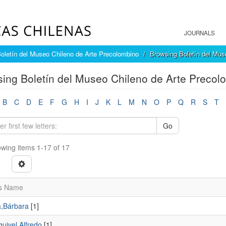
JOURNALS
oletín del Museo Chileno de Arte Precolombino
Browsing Boletín del Mus
ing Boletín del Museo Chileno de Arte Precol
B
C
D
E
F
G
H
I
J
K
L
M
N
O
P
Q
R
S
T
Go
wing items 1-17 of 17
s Name
a,Bárbara
[1]
uivel,Alfredo
[1]