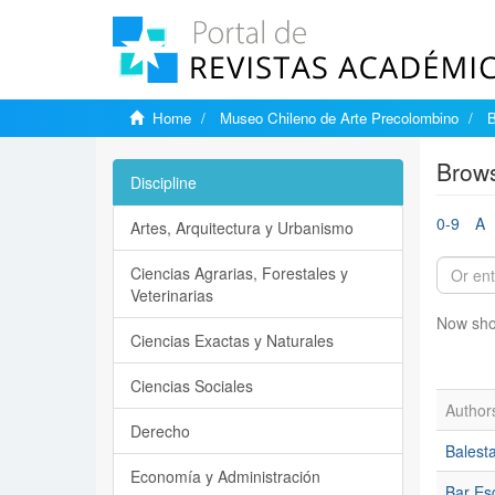
Home
Museo Chileno de Arte Precolombino
B
Brows
Discipline
0-9
A
Artes, Arquitectura y Urbanismo
Ciencias Agrarias, Forestales y
Veterinarias
Now sho
Ciencias Exactas y Naturales
Ciencias Sociales
Author
Derecho
Balest
Economía y Administración
Bar Esq