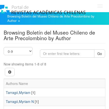
Toggl
navig
Browsing Boletín del Museo Chileno de Arte Precolombino by
Author
Browsing Boletín del Museo Chileno de
Arte Precolombino by Author
Go
Now showing items 1-8 of 8
Authors Name
Tarragó,Myriam
[1]
Tarragó,Myriam N
[1]