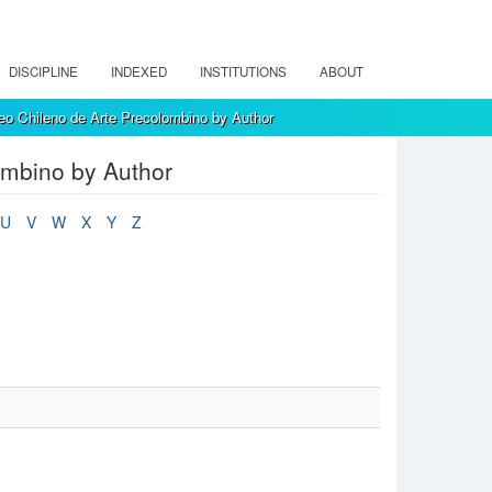
DISCIPLINE
INDEXED
INSTITUTIONS
ABOUT
eo Chileno de Arte Precolombino by Author
ombino by Author
U
V
W
X
Y
Z