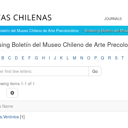
JOURNALS
oletín del Museo Chileno de Arte Precolombino
Browsing Boletín del Mus
ing Boletín del Museo Chileno de Arte Precol
B
C
D
E
F
G
H
I
J
K
L
M
N
O
P
Q
R
S
T
Go
wing items 1-1 of 1
s Name
ms,Verónica
[1]