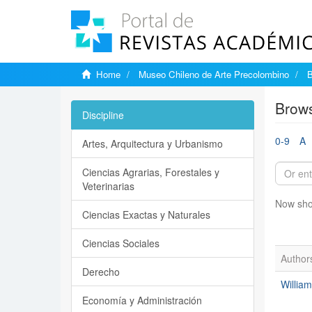
Home
Museo Chileno de Arte Precolombino
B
Brows
Discipline
0-9
A
Artes, Arquitectura y Urbanismo
Ciencias Agrarias, Forestales y
Veterinarias
Now sho
Ciencias Exactas y Naturales
Ciencias Sociales
Author
Derecho
Willia
Economía y Administración