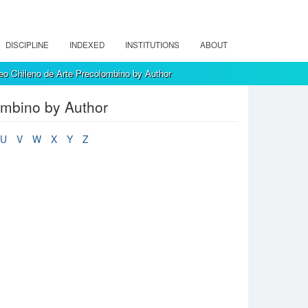
DISCIPLINE
INDEXED
INSTITUTIONS
ABOUT
eo Chileno de Arte Precolombino by Author
ombino by Author
U
V
W
X
Y
Z