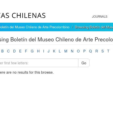
JOURNALS
oletín del Museo Chileno de Arte Precolombino
Browsing Boletín del Mus
ing Boletín del Museo Chileno de Arte Precol
B
C
D
E
F
G
H
I
J
K
L
M
N
O
P
Q
R
S
T
Go
here are no results for this browse.