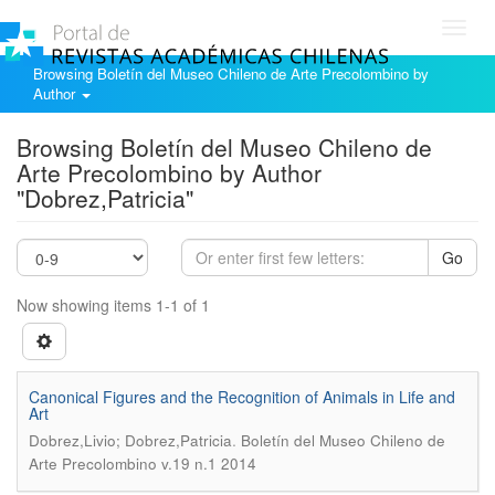
Toggl
navig
Browsing Boletín del Museo Chileno de Arte Precolombino by
Author
Browsing Boletín del Museo Chileno de
Arte Precolombino by Author
"Dobrez,Patricia"
Go
Now showing items 1-1 of 1
Canonical Figures and the Recognition of Animals in Life and
Art
.
Dobrez,Livio; Dobrez,Patricia
Boletín del Museo Chileno de
Arte Precolombino v.19 n.1 2014