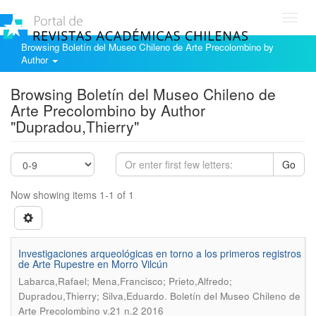
Toggl
navig
Browsing Boletín del Museo Chileno de Arte Precolombino by
Author
Browsing Boletín del Museo Chileno de
Arte Precolombino by Author
"Dupradou,Thierry"
Go
Now showing items 1-1 of 1
Investigaciones arqueológicas en torno a los primeros registros
de Arte Rupestre en Morro Vilcún
Labarca,Rafael; Mena,Francisco; Prieto,Alfredo;
.
Dupradou,Thierry; Silva,Eduardo
Boletín del Museo Chileno de
Arte Precolombino v.21 n.2 2016