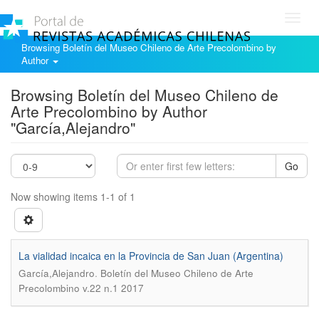
Toggl
navig
Browsing Boletín del Museo Chileno de Arte Precolombino by
Author
Browsing Boletín del Museo Chileno de
Arte Precolombino by Author
"García,Alejandro"
Go
Now showing items 1-1 of 1
La vialidad incaica en la Provincia de San Juan (Argentina)
.
García,Alejandro
Boletín del Museo Chileno de Arte
Precolombino v.22 n.1 2017