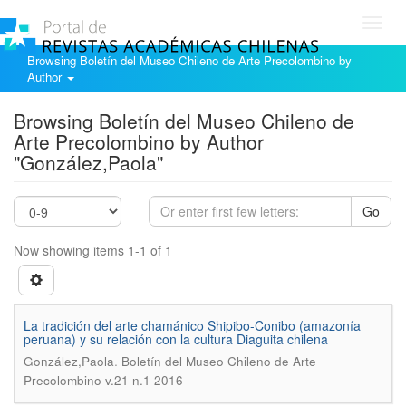
Toggl
navig
Browsing Boletín del Museo Chileno de Arte Precolombino by
Author
Browsing Boletín del Museo Chileno de
Arte Precolombino by Author
"González,Paola"
Go
Now showing items 1-1 of 1
La tradición del arte chamánico Shipibo-Conibo (amazonía
peruana) y su relación con la cultura Diaguita chilena
.
González,Paola
Boletín del Museo Chileno de Arte
Precolombino v.21 n.1 2016