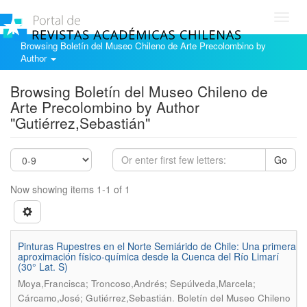
Toggl
navig
Browsing Boletín del Museo Chileno de Arte Precolombino by
Author
Browsing Boletín del Museo Chileno de
Arte Precolombino by Author
"Gutiérrez,Sebastián"
Go
Now showing items 1-1 of 1
Pinturas Rupestres en el Norte Semiárido de Chile: Una primera
aproximación físico-química desde la Cuenca del Río Limarí
(30° Lat. S)
Moya,Francisca; Troncoso,Andrés; Sepúlveda,Marcela;
.
Cárcamo,José; Gutiérrez,Sebastián
Boletín del Museo Chileno