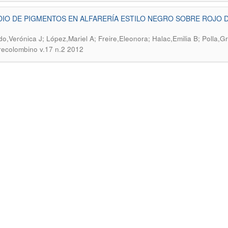
IO DE PIGMENTOS EN ALFARERÍA ESTILO NEGRO SOBRE ROJO 
o,Verónica J; López,Mariel A; Freire,Eleonora; Halac,Emilia B; Polla,G
recolombino v.17 n.2 2012