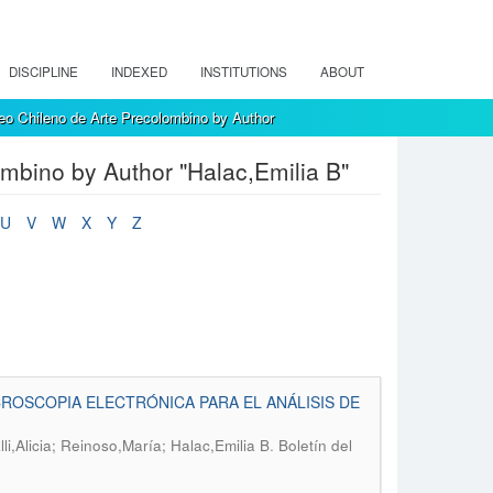
DISCIPLINE
INDEXED
INSTITUTIONS
ABOUT
eo Chileno de Arte Precolombino by Author
mbino by Author "Halac,Emilia B"
U
V
W
X
Y
Z
ROSCOPIA ELECTRÓNICA PARA EL ANÁLISIS DE
.
li,Alicia; Reinoso,María; Halac,Emilia B
Boletín del