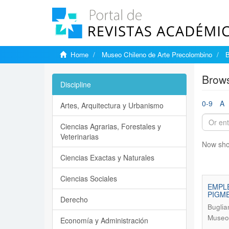
Home
Museo Chileno de Arte Precolombino
B
Brows
Discipline
0-9
A
Artes, Arquitectura y Urbanismo
Ciencias Agrarias, Forestales y
Veterinarias
Now sho
Ciencias Exactas y Naturales
Ciencias Sociales
EMPLE
PIGM
Derecho
Buglia
Museo 
Economía y Administración