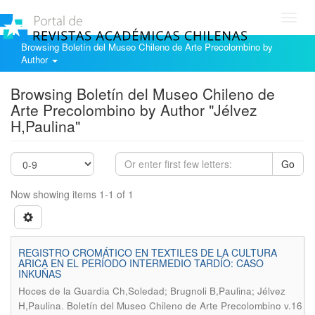
Toggl
navig
Browsing Boletín del Museo Chileno de Arte Precolombino by
Author
Browsing Boletín del Museo Chileno de
Arte Precolombino by Author "Jélvez
H,Paulina"
Go
Now showing items 1-1 of 1
REGISTRO CROMÁTICO EN TEXTILES DE LA CULTURA
ARICA EN EL PERÍODO INTERMEDIO TARDÍO: CASO
INKUÑAS
Hoces de la Guardia Ch,Soledad; Brugnoli B,Paulina; Jélvez
.
H,Paulina
Boletín del Museo Chileno de Arte Precolombino v.16