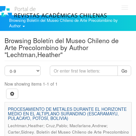
Toggl
navig
Browsing Boletín del Museo Chileno de Arte Precolombino by
Author
Browsing Boletín del Museo Chileno de
Arte Precolombino by Author
"Lechtman,Heather"
Go
Now showing items 1-1 of 1
PROCESAMIENTO DE METALES DURANTE EL HORIZONTE
MEDIO EN EL ALTIPLANO SURANDINO (ESCARAMAYU,
PULACAYO, POTOSÍ, BOLIVIA)
Lechtman,Heather; Cruz,Pablo; Macfarlane,Andrew;
.
Carter,Sidney
Boletín del Museo Chileno de Arte Precolombino