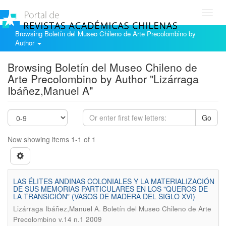
Toggl
navig
Browsing Boletín del Museo Chileno de Arte Precolombino by
Author
Browsing Boletín del Museo Chileno de
Arte Precolombino by Author "Lizárraga
Ibáñez,Manuel A"
Go
Now showing items 1-1 of 1
LAS ÉLITES ANDINAS COLONIALES Y LA MATERIALIZACIÓN
DE SUS MEMORIAS PARTICULARES EN LOS "QUEROS DE
LA TRANSICIÓN" (VASOS DE MADERA DEL SIGLO XVI)
.
Lizárraga Ibáñez,Manuel A
Boletín del Museo Chileno de Arte
Precolombino v.14 n.1 2009