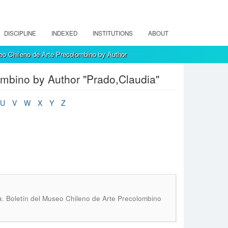
DISCIPLINE
INDEXED
INSTITUTIONS
ABOUT
eo Chileno de Arte Precolombino by Author
ombino by Author "Prado,Claudia"
U
V
W
X
Y
Z
.
a
Boletín del Museo Chileno de Arte Precolombino