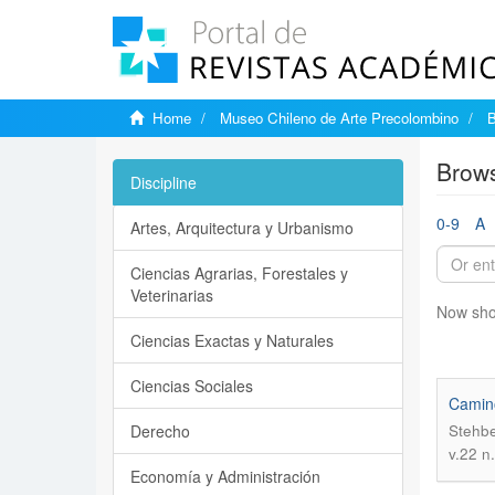
Home
Museo Chileno de Arte Precolombino
B
Brows
Discipline
0-9
A
Artes, Arquitectura y Urbanismo
Ciencias Agrarias, Forestales y
Veterinarias
Now sho
Ciencias Exactas y Naturales
Ciencias Sociales
Camino
Derecho
Stehbe
v.22 n
Economía y Administración