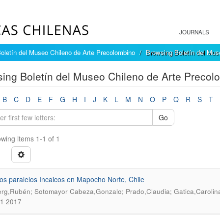
JOURNALS
oletín del Museo Chileno de Arte Precolombino
Browsing Boletín del Mus
ing Boletín del Museo Chileno de Arte Precol
B
C
D
E
F
G
H
I
J
K
L
M
N
O
P
Q
R
S
T
Go
wing items 1-1 of 1
s paralelos Incaicos en Mapocho Norte, Chile
rg,Rubén; Sotomayor Cabeza,Gonzalo; Prado,Claudia; Gatica,Carolin
.1 2017