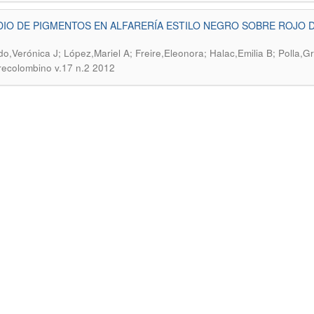
IO DE PIGMENTOS EN ALFARERÍA ESTILO NEGRO SOBRE ROJO 
o,Verónica J; López,Mariel A; Freire,Eleonora; Halac,Emilia B; Polla,G
recolombino v.17 n.2 2012