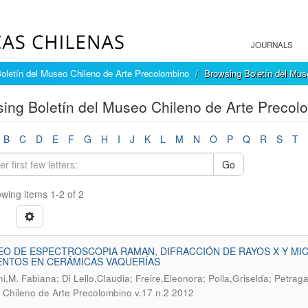
JOURNALS
oletín del Museo Chileno de Arte Precolombino
Browsing Boletín del Mus
ing Boletín del Museo Chileno de Arte Precol
B
C
D
E
F
G
H
I
J
K
L
M
N
O
P
Q
R
S
T
Go
wing items 1-2 of 2
O DE ESPECTROSCOPIA RAMAN, DIFRACCIÓN DE RAYOS X Y MIC
ENTOS EN CERÁMICAS VAQUERÍAS
ni,M. Fabiana; Di Lello,Claudia; Freire,Eleonora; Polla,Griselda; Petragal
Chileno de Arte Precolombino v.17 n.2 2012