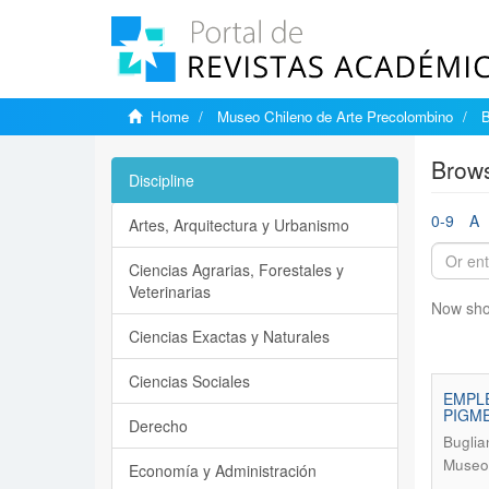
Home
Museo Chileno de Arte Precolombino
B
Brows
Discipline
0-9
A
Artes, Arquitectura y Urbanismo
Ciencias Agrarias, Forestales y
Veterinarias
Now sho
Ciencias Exactas y Naturales
Ciencias Sociales
EMPLE
PIGM
Derecho
Buglia
Museo 
Economía y Administración