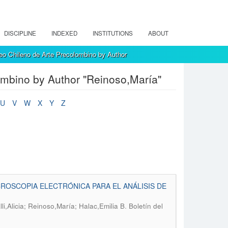
DISCIPLINE
INDEXED
INSTITUTIONS
ABOUT
eo Chileno de Arte Precolombino by Author
ombino by Author "Reinoso,María"
U
V
W
X
Y
Z
ROSCOPIA ELECTRÓNICA PARA EL ANÁLISIS DE
.
li,Alicia; Reinoso,María; Halac,Emilia B
Boletín del